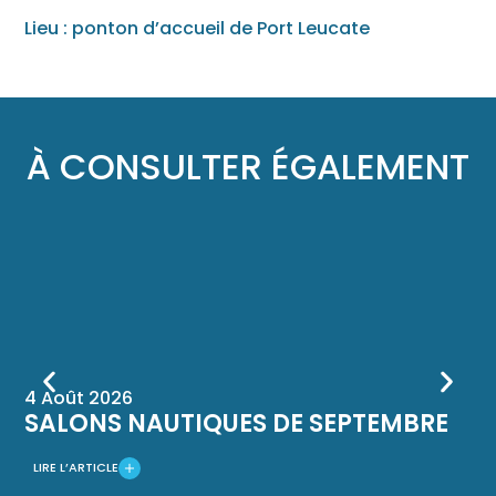
Lieu : ponton d’accueil de Port Leucate
À CONSULTER ÉGALEMENT
4 Août 2026
12
SALONS NAUTIQUES DE SEPTEMBRE
O
M
LIRE L’ARTICLE
LI